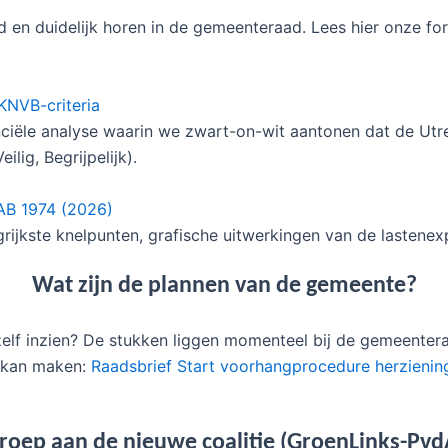
d en duidelijk horen in de gemeenteraad. Lees hier onze form
KNVB-criteria
anciële analyse waarin we zwart-on-wit aantonen dat de Utr
ilig, Begrijpelijk).
AB 1974 (2026)
ijkste knelpunten, grafische uitwerkingen van de lastenex
Wat zijn de plannen van de gemeente?
elf inzien? De stukken liggen momenteel bij de gemeente
r kan maken:
Raadsbrief Start voorhangprocedure herzieni
roep aan de nieuwe coalitie (GroenLinks-Pvd