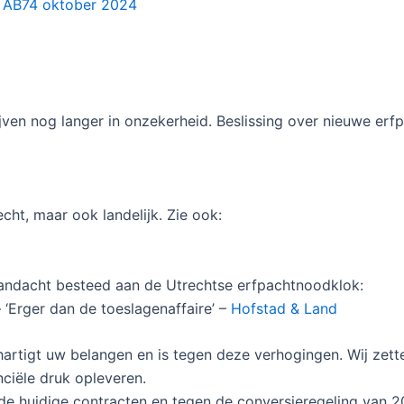
g AB74 oktober 2024
jven nog langer in onzekerheid. Beslissing over nieuwe erf
cht, maar ook landelijk. Zie ook:
andacht besteed aan de Utrechtse erfpachtnoodklok:
 ‘Erger dan de toeslagenaffaire’ –
Hofstad & Land
rtigt uw belangen en is tegen deze verhogingen. Wij zetten
ciële druk opleveren.
e huidige contracten en tegen de conversieregeling van 2