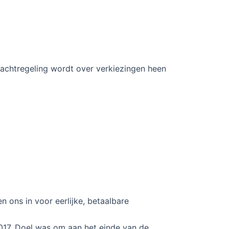
pachtregeling wordt over verkiezingen heen
 ons in voor eerlijke, betaalbare
017. Doel was om aan het einde van de