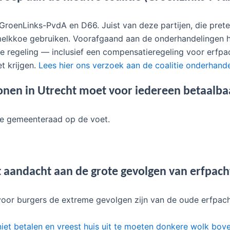
GroenLinks-PvdA en D66. Juist van deze partijen, die prete
ls melkkoe gebruiken. Voorafgaand aan de onderhandelingen 
ige regeling — inclusief een compensatieregeling voor erfpa
t krijgen.
Lees hier ons verzoek aan de coalitie onderhand
onen in Utrecht moet voor iedereen betaalbaa
de gemeenteraad op de voet.
ht aandacht aan de grote gevolgen van erfpach
at voor burgers de extreme gevolgen zijn van de oude erfpa
iet betalen en vreest huis uit te moeten donkere wolk bov