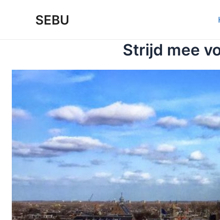
Ga
SEBU
naar
de
inhoud
Strijd mee v